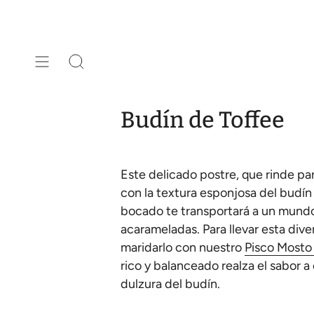
Ir
al
contenido
Búsqueda
Budín de Toffee
Este delicado postre, que rinde pa
con la textura esponjosa del budín
bocado te transportará a un mundo 
acarameladas. Para llevar esta div
maridarlo con nuestro
Pisco Mosto
rico y balanceado realza el sabor
dulzura del budín.