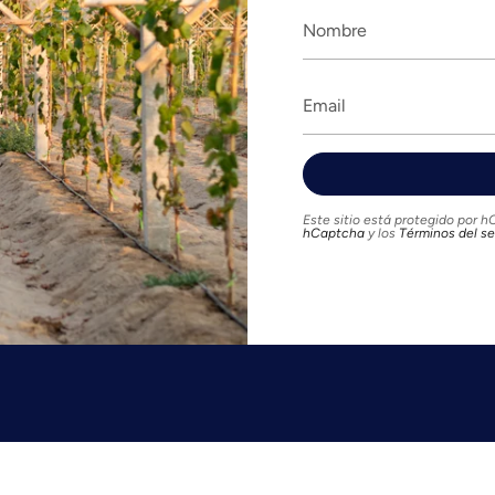
Este sitio está protegido por 
hCaptcha
y los
Términos del se