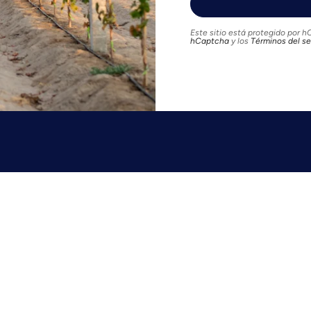
Este sitio está protegido por 
hCaptcha
y los
Términos del se
Contacto