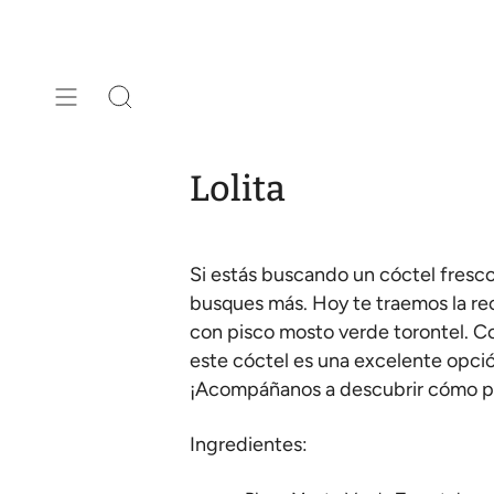
Ir
al
contenido
Búsqueda
Lolita
Si estás buscando un cóctel fresco 
busques más. Hoy te traemos la rec
con pisco mosto verde torontel. Co
este cóctel es una excelente opció
¡Acompáñanos a descubrir cómo pr
Ingredientes: