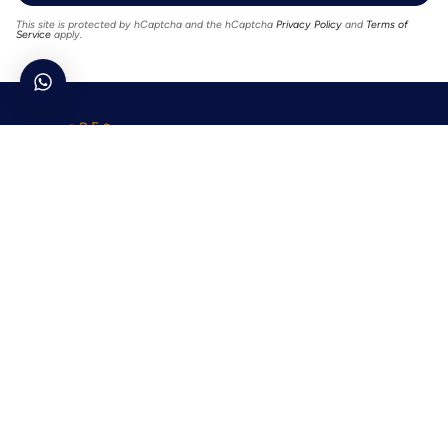
This site is protected by hCaptcha and the hCaptcha
Privacy Policy
and
Terms of
Service
apply.
Menu
Home
Shop
The Bodega